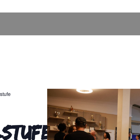
stufe
lstufe