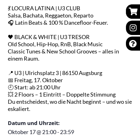
💃 LOCURA LATINA | U3 CLUB
Salsa, Bachata, Reggaeton, Reparto
🎧 Latin Beats & 100 % Dancefloor-Feuer.
🖤 BLACK & WHITE | U3 TRESOR
Old School, Hip-Hop, RnB, Black Music
Classic Tunes & New School Grooves – alles in
einem Raum.
📍 U3 | Ulrichsplatz 3 | 86150 Augsburg
📅 Freitag, 17. Oktober
🕘 Start: ab 21:00 Uhr
💥 2 Floors – 1 Eintritt – Doppelte Stimmung
Du entscheidest, wo die Nacht beginnt – und wo sie
eskaliert.
Datum und Uhrzeit:
Oktober 17
@
21:00
-
23:59