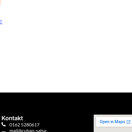
E
Kontakt
0162 5280617
mail@cuban-salsa-