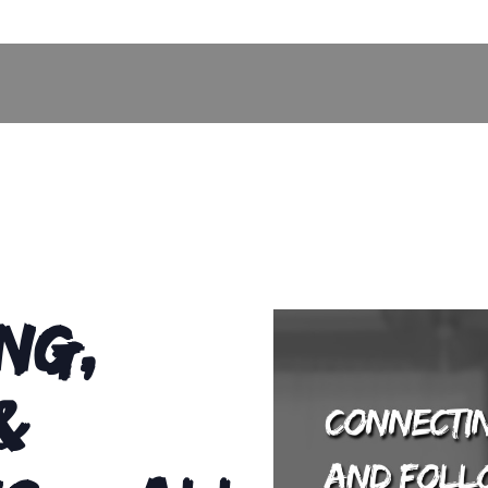
ng,
&