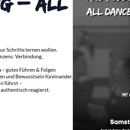
g – All
nur Schritte lernen wollen.
anzens: Verbindung,
a – gutes Führen & Folgen
en und Bewusstsein füreinander.
in führst –
 authentisch reagierst.