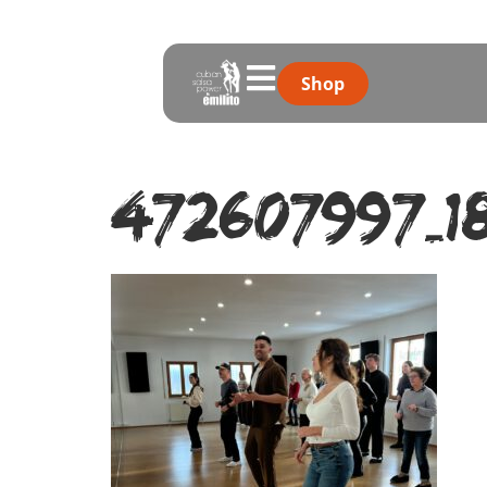
Shop
472607997_1