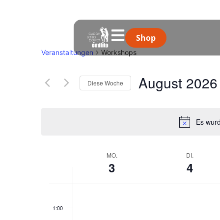
Shop
Veranstaltungen
Workshops
August 2026
Diese Woche
Datum
auswählen.
Es wurd
Woche
MO.
DI.
3
4
von
Veranstaltungen
0:00
1:00