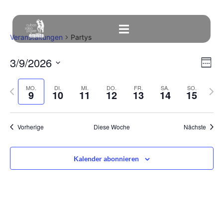
Veranstaltungen
Partys
An
Ve
3/9/2026
Woch
An
Datum
Nav
Vorherige
Näch
MO.
DI.
MI.
DO.
FR.
SA.
SO.
auswählen.
Na
9
10
11
12
13
14
15
Woche
Woc
Vorherige
Diese Woche
Nächste
Kalender abonnieren