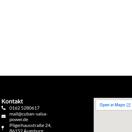
Kontakt
0162 5280617
mail@cuban-salsa-
power.de
Pilgerhausstraße 24,
86152 Augsburg