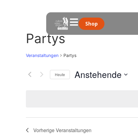
Shop
Partys
Veranstaltungen
Partys
Anstehende
Heute
Datum
auswählen.
List
Vorherige
Veranstaltungen
of