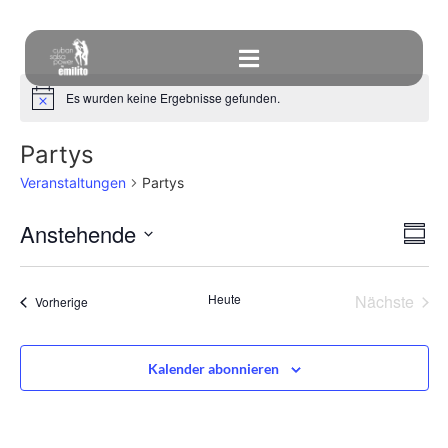
Es wurden keine Ergebnisse gefunden.
Hinweis
Partys
Veranstaltungen
Partys
An
Ve
Anstehende
Zusa
An
Datum
Nav
auswählen.
Na
Vera
Heute
Nächste
Veranstaltungen
Vorherige
Kalender abonnieren