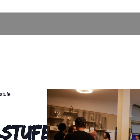
stufe
lstufe