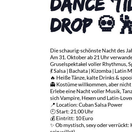
DANCE ‘TI
DROP 💀
Die schaurig-schönste Nacht des Ja
Am 31. Oktober ab 21 Uhr verwandelt
Gruselspektakel voller Rhythmus, S
💃 Salsa | Bachata | Kizomba | Latin 
🔥 Heiße Tänze, kalte Drinks & sp
👻 Kostüme willkommen, aber nicht 
Erlebe eine Nacht voller Musik, T
sich Vampire, Hexen und Latin-Lover 
📍 Location: Cuban Salsa Power
🕘 Start: 21:00 Uhr
💰 Eintritt: 10 Euro
✨ Ob mystisch, sexy oder verrückt: 
sein willst).