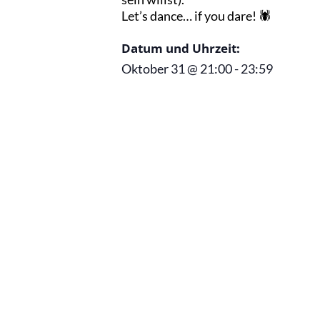
Let’s dance… if you dare! 🕷️
Datum und Uhrzeit:
Oktober 31
@
21:00
-
23:59
Diese Veranstaltung hat bereits stattge