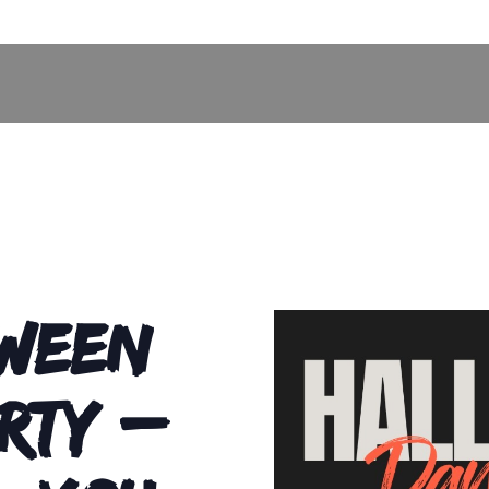
OWEEN
RTY –